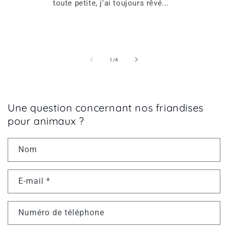
toute petite, j'ai toujours rêvé...
de
1
/
4
Une question concernant nos friandises
pour animaux ?
Nom
E-mail
*
Numéro de téléphone