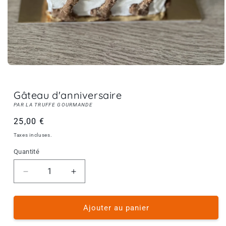
Gâteau d'anniversaire
PAR LA
TRUFFE GOURMANDE
Prix
25,00 €
habituel
Taxes incluses.
Quantité
Réduire
Augmenter
la
la
quantité
quantité
de
de
Ajouter au panier
Gâteau
Gâteau