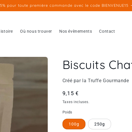
15% pour toute première commande avec le code BIENVENUE15
istoire
Où nous trouver
Nos évènements
Contact
Biscuits Ch
Créé par la Truffe Gourmande
Prix
9,15 €
habituel
Taxes incluses.
Poids
100g
250g