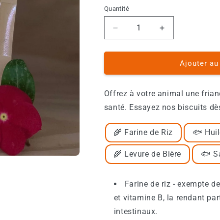
Quantité
Réduire
Augmenter
la
la
quantité
quantité
de
de
Ajouter au
Biscuits
Biscuits
Chat
Chat
Offrez à votre animal une frian
-
-
Saumon
Saumon
santé. Essayez nos biscuits dès
🌾 Farine de Riz
🐟 Hui
🌾 Levure de Bière
🐟 
Farine de riz - exempte d
et vitamine B, la rendant pa
intestinaux.