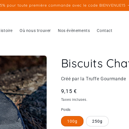
15% pour toute première commande avec le code BIENVENUE15
istoire
Où nous trouver
Nos évènements
Contact
Biscuits Cha
Créé par la Truffe Gourmande
Prix
9,15 €
habituel
Taxes incluses.
Poids
100g
250g