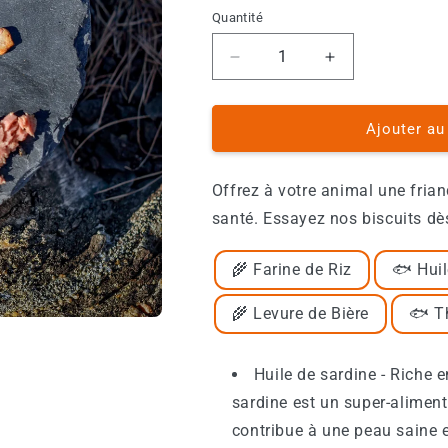
Quantité
Réduire
Augmenter
la
la
quantité
quantité
de
de
Ajouter au
Biscuits
Biscuits
Chat
Chat
Offrez à votre animal une frian
-
-
Thon
Thon
santé. Essayez nos biscuits dès
🌾 Farine de Riz
🐟 Huil
🌾 Levure de Bière
🐟 T
Huile de sardine - Riche e
sardine est un super-aliment
contribue à une peau saine e