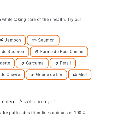
e while taking care of their health. Try our
🥩 Jambon
🐟 Saumon
e de Saumon
🧆 Farine de Pois Chiche
gette
🌿 Curcuma
🌿 Persil
 de Chèvre
🌱 Graine de Lin
🍯 Miel
 chien – À votre image !
tre pattes des friandises uniques et 100 %