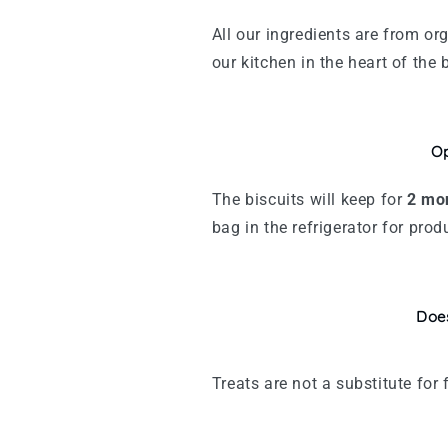
All our ingredients are from o
our kitchen in the heart of the 
Op
The biscuits will keep for
2
mo
bag in the refrigerator for pro
Does
Treats are not a substitute fo