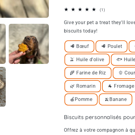
personnaliser
personnaliser
1
(1)
total
Give your pet a treat they'll lov
reviews
biscuits today!
🥩 Bœuf
🥩 Poulet
🫒 Huile d'olive
🐟 Huil
🌾 Farine de Riz
🫑 Cour
🌿 Romarin
🐐 Fromage
🍎Pomme
🍌Banane
Biscuits personnalisés pour
Offrez à votre compagnon à qua