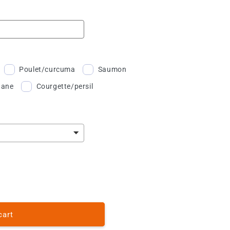
o
n
Poulet/curcuma
Saumon
ane
Courgette/persil
cart