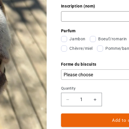
Inscription (nom)
Parfum
Jambon
Boeuf/romarin
Chèvre/miel
Pomme/ban
Forme du biscuits
Quantity
Decrease
Increase
quantity
quantity
for
for
Friandise
Friandise
Add to 
à
à