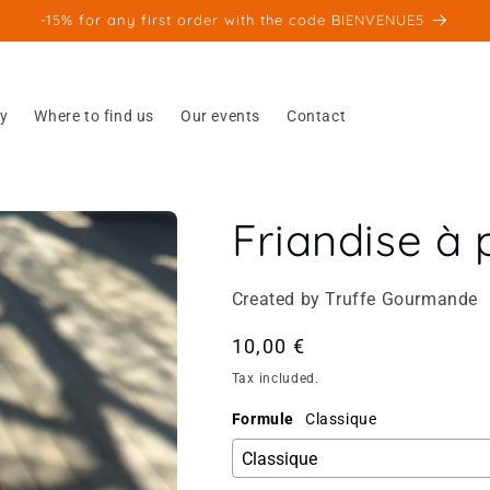
-15% for any first order with the code BIENVENUE5
ry
Where to find us
Our events
Contact
Friandise à 
Created by Truffe Gourmande
Regular
10,00 €
price
Tax included.
Formule
Classique